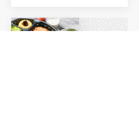
VENTE À EMPORTER
: LE
PACKAGING
PEUT
AUSSI SÉDUIRE LE CLIENT !
Soignez le
conditionnement
de vos
produits